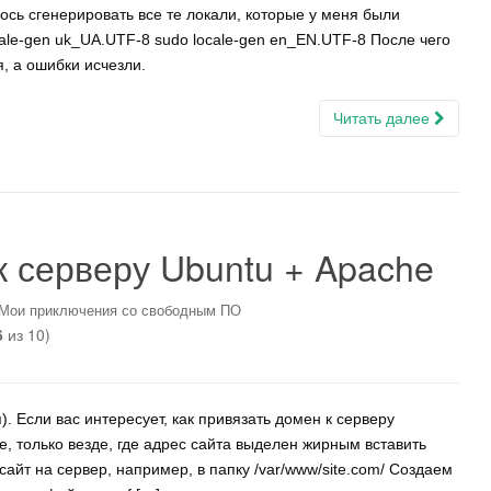
ось сгенерировать все те локали, которые у меня были
cale-gen uk_UA.UTF-8 sudo locale-gen en_EN.UTF-8 После чего
я, а ошибки исчезли.
Читать далее
к серверу Ubuntu + Apache
Мои приключения со свободным ПО
6
из 10)
). Если вас интересует, как привязать домен к серверу
е, только везде, где адрес сайта выделен жирным вставить
айт на сервер, например, в папку /var/www/site.com/ Создаем