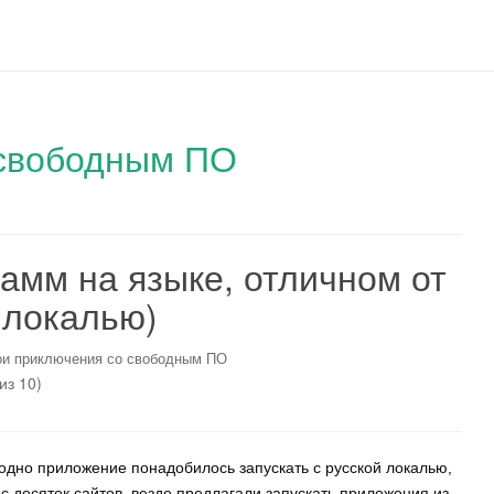
 свободным ПО
рамм на языке, отличном от
 локалью)
и приключения со свободным ПО
из 10)
 одно приложение понадобилось запускать с русской локалью,
с десяток сайтов, везде предлагали запускать приложения из