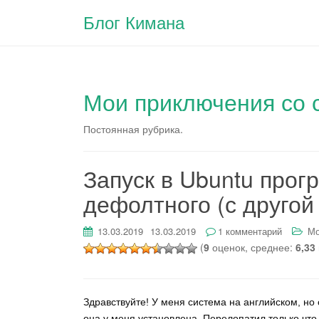
Блог Кимана
Мои приключения со
Постоянная рубрика.
Запуск в Ubuntu прог
дефолтного (с другой
13.03.2019
13.03.2019
1 комментарий
Мо
(
9
оценок, среднее:
6,33
Здравствуйте! У меня система на английском, но
она у меня установлена. Перелопатил только что 