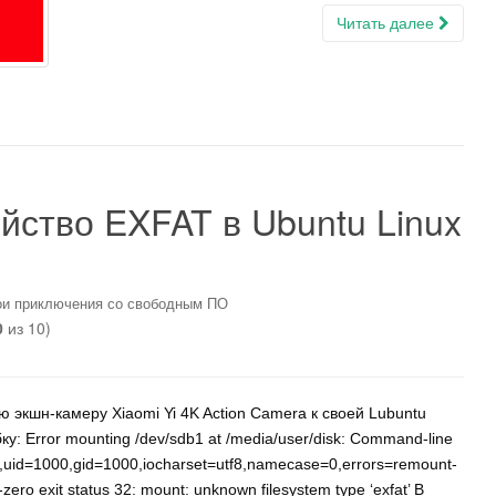
Читать далее
йство EXFAT в Ubuntu Linux
и приключения со свободным ПО
0
из 10)
 экшн-камеру Xiaomi Yi 4K Action Camera к своей Lubuntu
у: Error mounting /dev/sdb1 at /media/user/disk: Command-line
id,uid=1000,gid=1000,iocharset=utf8,namecase=0,errors=remount-
zero exit status 32: mount: unknown filesystem type ‘exfat’ В