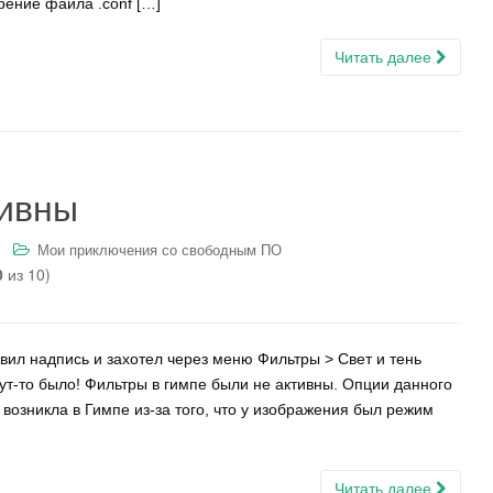
ение файла .conf […]
Читать далее
тивны
Мои приключения со свободным ПО
0
из 10)
вил надпись и захотел через меню Фильтры > Свет и тень
 тут-то было! Фильтры в гимпе были не активны. Опции данного
озникла в Гимпе из-за того, что у изображения был режим
Читать далее