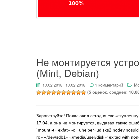
Не монтируется устро
(Mint, Debian)
10.02.2018
10.02.2018
1 комментарий
Мо
(
5
оценок, среднее:
10,0
Здравствуйте! Подключил сегодня свежекупленную
17.04, а она не монтируется, выдавая такую ошибк
`mount -t «exfat» -o «uhelper=udisks2,nodev,nosu
ro» «/dev/sdb1» «/media/user/disk»‘ exited with non-