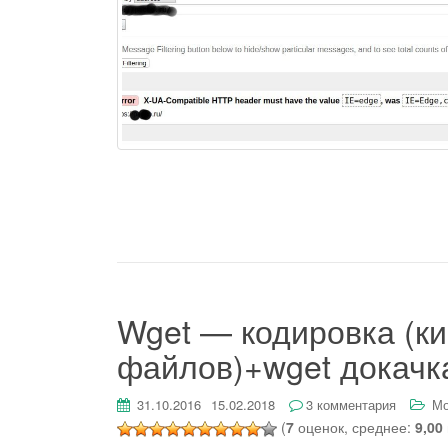
Wget — кодировка (к
файлов)+wget докачк
31.10.2016
15.02.2018
3 комментария
Мо
(
7
оценок, среднее:
9,00