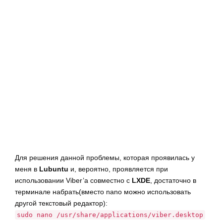
г
а
ц
и
ю
Для решения данной проблемы, которая проявилась у
меня в
Lubuntu
и, вероятно, проявляется при
использовании Viber’а совместно с
LXDE
, достаточно в
терминале набрать(вместо nano можно использовать
другой текстовый редактор):
sudo nano /usr/share/applications/viber.desktop