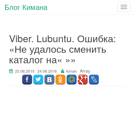
Блог Кимана
П
о
к
а
Viber. Lubuntu. Ошибка:
з
а
«Не удалось сменить
т
каталог на« »»
ь
/
С
Array
23.06.2015
24.06.2016
kiman
к
р
ы
т
ь
н
а
в
и