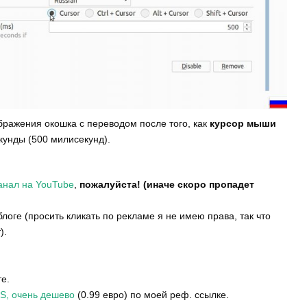
бражения окошка с переводом после того, как
курсор мыши
кунды (500 милисекунд).
анал на YouTube
,
пожалуйста! (иначе скоро пропадет
оге (просить кликать по рекламе я не имею права, так что
).
те.
S, очень дешево
(0.99 евро) по моей реф. ссылке.