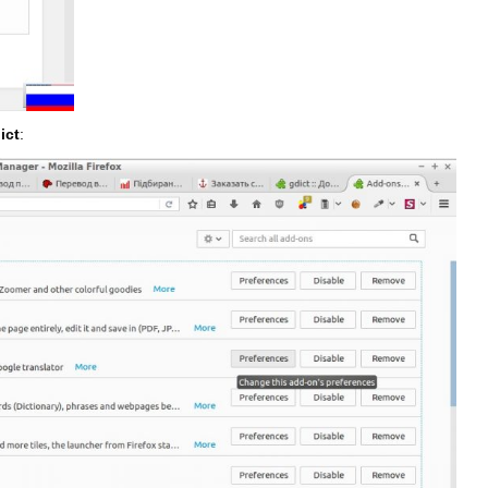
ict
: