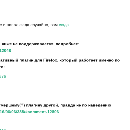
me и попал сюда случайно, вам
сюда
.
й ниже не поддерживается, подробнее:
-12048
тивный плагин для Firefox, который работает именно по
го:
7376
умершему(?) плагину другой, правда не по наведению
2016/06/06/338/#comment-12806