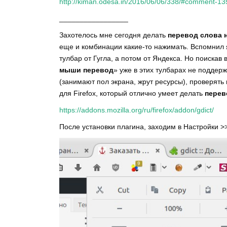
http://kiman.odesa.in/2016/06/06/338/#comment-1
_________________
Захотелось мне сегодня делать
перевод слова
еще и комбинации какие-то нажимать
. Вспомнил 
тулбар от Гугла, а потом от Яндекса. Но поискав 
мыши перевод
» уже в этих тулбарах не поддер
(занимают пол экрана, жрут ресурсы), проверять 
для Firefox, который отлично умеет делать
перев
https://addons.mozilla.org/ru/firefox/addon/gdict/
После установки плагина, заходим в Настройки 