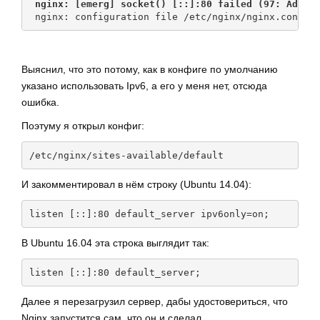
nginx: [emerg] socket() [::]:80 failed (97: Addre
 nginx: configuration file /etc/nginx/nginx.conf t
Выяснил, что это потому, как в конфиге по умолчанию
указано использовать Ipv6, а его у меня нет, отсюда
ошибка.
Поэтуму я открыл конфиг:
/etc/nginx/sites-available/default
И закомментировал в нём строку (Ubuntu 14.04):
listen [::]:80 default_server ipv6only=on;
В Ubuntu 16.04 эта строка выглядит так:
listen [::]:80 default_server;
Далее я перезагрузил сервер, дабы удостовериться, что
Nginx запустится сам, что он и сделал.