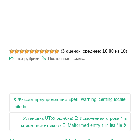
(
3
оценок, среднее:
10,00
из 10)
.
.
Без рубрики
Постоянная ссылка
Навигация
Фиксим прдупреждение «perl: warning: Setting locale
по
failed»
записям
Установка UTox ошибка: E: Искажённая строка 1 в
списке источников / E: Malformed entry 1 in list file