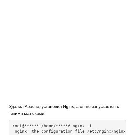
г
а
ц
и
ю
Удалил Apache, установил Nginx, а он не запускается с
такими матюками:
root@******:/home/*****# nginx -t

 nginx: the configuration file /etc/nginx/nginx.con