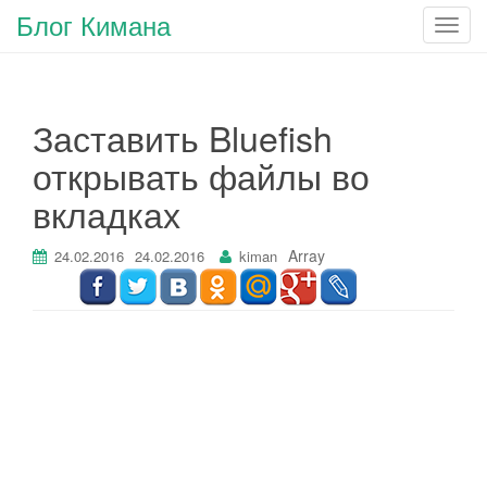
Блог Кимана
П
о
к
а
Заставить Bluefish
з
а
открывать файлы во
т
вкладках
ь
/
С
Array
24.02.2016
24.02.2016
kiman
к
р
ы
т
ь
н
а
в
и