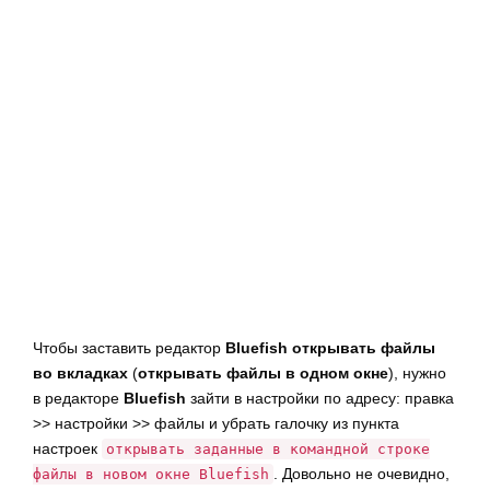
г
а
ц
и
ю
Чтобы заставить редактор
Bluefish
открывать файлы
во вкладках
(
открывать файлы в одном окне
), нужно
в редакторе
Bluefish
зайти в настройки по адресу: правка
>> настройки >> файлы и убрать галочку из пункта
настроек
открывать заданные в командной строке
. Довольно не очевидно,
файлы в новом окне Bluefish